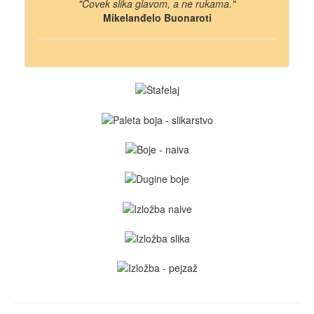
"Čovek slika glavom, a ne rukama."
Mikelanđelo Buonaroti